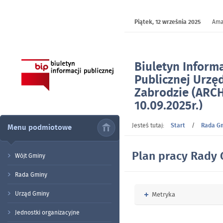
Piątek,
12 września 2025
Ama
Biuletyn Informa
Publicznej Urzę
Zabrodzie (ARC
10.09.2025r.)
- Plan pracy Ra
Jesteś tutaj:
Start
/
Rada G
Menu podmiotowe
Plan pracy Rady
Wójt Gminy
Rada Gminy
Urząd Gminy
Rozwiń
Metryka
Jednostki organizacyjne