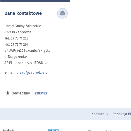
Dane kontaktowe
Urząd Gminy Zabrodzie
07-230 Zabrodzie
Tel. 29 75 71 228
Fax 29 75 71 261
ePUAP: /4228qxcmfo/skrytka
e-Doręczenia:
AE:PL-18382-67777-IFDSU-28
E-mail:
urzad@zabrodzie.pl
Odwiedziny:
2283182
Kontakt
Redakcja B
Menu Stopka