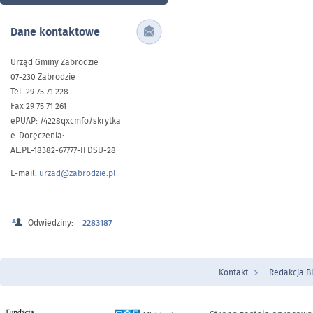
Dane kontaktowe
Urząd Gminy Zabrodzie
07-230 Zabrodzie
Tel. 29 75 71 228
Fax 29 75 71 261
ePUAP: /4228qxcmfo/skrytka
e-Doręczenia:
AE:PL-18382-67777-IFDSU-28
E-mail:
urzad@zabrodzie.pl
Odwiedziny:
2283187
Kontakt
Redakcja B
Menu Stopka