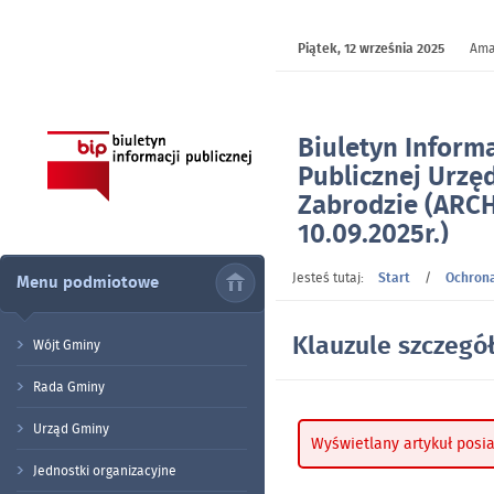
Piątek,
12 września 2025
Ama
Biuletyn Informa
Publicznej Urzę
Zabrodzie (ARC
10.09.2025r.)
- Klauzule szcz
Jesteś tutaj:
Start
/
Ochron
Menu podmiotowe
Klauzule szczegó
Wójt Gminy
Rada Gminy
Urząd Gminy
Wyświetlany artykuł posi
Jednostki organizacyjne